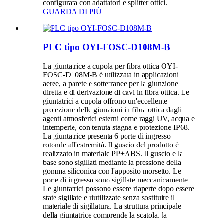
configurata con adattatori e splitter ottici.
GUARDA DI PIÙ
PLC tipo OYI-FOSC-D108M-B
La giuntatrice a cupola per fibra ottica OYI-
FOSC-D108M-B è utilizzata in applicazioni
aeree, a parete e sotterranee per la giunzione
diretta e di derivazione di cavi in ​​fibra ottica. Le
giuntatrici a cupola offrono un'eccellente
protezione delle giunzioni in fibra ottica dagli
agenti atmosferici esterni come raggi UV, acqua e
intemperie, con tenuta stagna e protezione IP68.
La giuntatrice presenta 6 porte di ingresso
rotonde all'estremità. Il guscio del prodotto è
realizzato in materiale PP+ABS. Il guscio e la
base sono sigillati mediante la pressione della
gomma siliconica con l'apposito morsetto. Le
porte di ingresso sono sigillate meccanicamente.
Le giuntatrici possono essere riaperte dopo essere
state sigillate e riutilizzate senza sostituire il
materiale di sigillatura. La struttura principale
della giuntatrice comprende la scatola, la