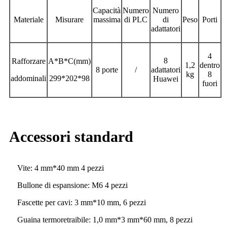
Capacità
Numero
Numero
Materiale
Misurare
massima
di PLC
di
Peso
Porti
adattatori
4
8
Rafforzare
A*B*C(mm)
1,2
dentro
8 porte
/
adattatori
kg
8
addominali
299*202*98
Huawei
fuori
Accessori standard
Vite: 4 mm*40 mm 4 pezzi
Bullone di espansione: M6 4 pezzi
Fascette per cavi: 3 mm*10 mm, 6 pezzi
Guaina termoretraibile: 1,0 mm*3 mm*60 mm, 8 pezzi