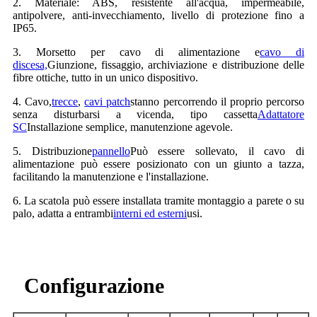
2. Materiale: ABS, resistente all'acqua, impermeabile,
antipolvere, anti-invecchiamento, livello di protezione fino a
IP65.
3. Morsetto per cavo di alimentazione e
cavo di
discesa,
Giunzione, fissaggio, archiviazione e distribuzione delle
fibre ottiche, tutto in un unico dispositivo.
4. Cavo,
trecce
,
cavi patch
stanno percorrendo il proprio percorso
senza disturbarsi a vicenda, tipo cassetta
Adattatore
SC
Installazione semplice, manutenzione agevole.
5. Distribuzione
pannello
Può essere sollevato, il cavo di
alimentazione può essere posizionato con un giunto a tazza,
facilitando la manutenzione e l'installazione.
6. La scatola può essere installata tramite montaggio a parete o su
palo, adatta a entrambi
interni ed esterni
usi.
Configurazione