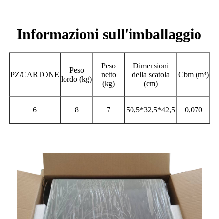
Informazioni sull'imballaggio
Peso
Dimensioni
Peso
PZ/CARTONE
netto
della scatola
Cbm (m³)
lordo (kg)
(kg)
(cm)
6
8
7
50,5*32,5*42,5
0,070