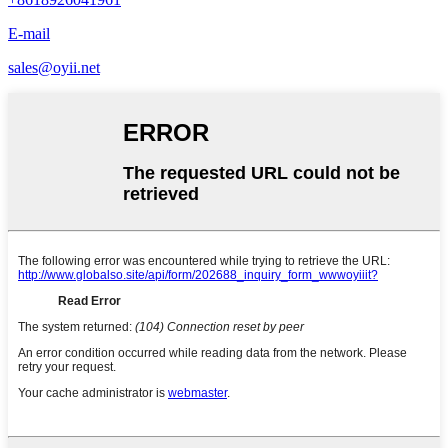
E-mail
sales@oyii.net