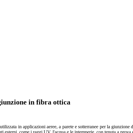
iunzione in fibra ottica
izzata in applicazioni aeree, a parete e sotterranee per la giunzione di
ti esterni, come i raggi UV, l'acqua e le intemperie, con tenuta a prova 