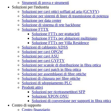
Strumenti di prova e strumenti
Soluzioni per l'industria
Soluzioni per cavi ottici soffiati ad aria (GCYFY)
Soluzione per sistemi di linee di trasmissione di potenza
Soluzione per data center
Soluzione di sistema di rete backbone
Soluzione FTTX
Soluzione FTTx per grattacieli
Soluzione FTTx per abitazioni multipiano
Soluzione FTTx per Villa Residence
Soluzioni di cablaggio ADSS
Soluzioni per cavi OPGW
Soluzioni per cavi ASU
Soluzioni per cavi GYFTY
Soluzioni per scatole di distribuzione in fibra ottica
Soluzioni per cavi patch in fibra ottica
Soluzioni per assemblaggi di fibre ottiche
Soluzioni di chiusura per fibre ottiche
Soluzioni di sdoppiamento PLC
Prodotti attivi
Soluzioni per ricetrasmettitori SFP
Soluzioni XPON ONU
Soluzioni di conversione per supporti in fibra ottic
Centro di supporto
Centro finanziario