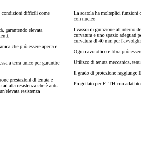
e condizioni difficili come
La scatola ha molteplici funzioni d
con nucleo.
I vassoi di giunzione all'interno d
ità, garantendo elevata
curvatura e uno spazio adeguati pe
enti.
curvatura di 40 mm per l'avvolgim
canica che può essere aperta e
Ogni cavo ottico e fibra può esser
Utilizzo di tenuta meccanica, ten
ssa a terra unico per garantire
Il grado di protezione raggiunge 
one prestazioni di tenuta e
Progettato per FTTH con adattator
 ad alta resistenza che è anti-
un'elevata resistenza