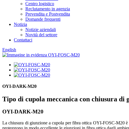
Centro logistico
Reclutamento in agenzia
Prevendita e Postvendita
Domande frequenti
Notizia
Notizie aziendali
Novità del settore
Contattaci
English
OYI-DARK-M20
Tipo di cupola meccanica con chiusura di g
OYI-DARK-M20
La chiusura di giunzione a cupola per fibra ottica OYI-FOSC-M20 è util
proteggono in modo eccellente le giunzioni in fibra ottica dagli ambien