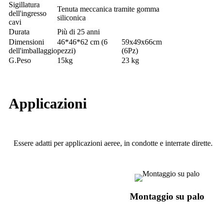
Sigillatura
Tenuta meccanica tramite gomma
dell'ingresso
siliconica
cavi
Durata
Più di 25 anni
Dimensioni
46*46*62 cm (6
59x49x66cm
dell'imballaggio
pezzi)
(6Pz)
G.Peso
15kg
23 kg
Applicazioni
Essere adatti per applicazioni aeree, in condotte e interrate dirette.
Montaggio su palo