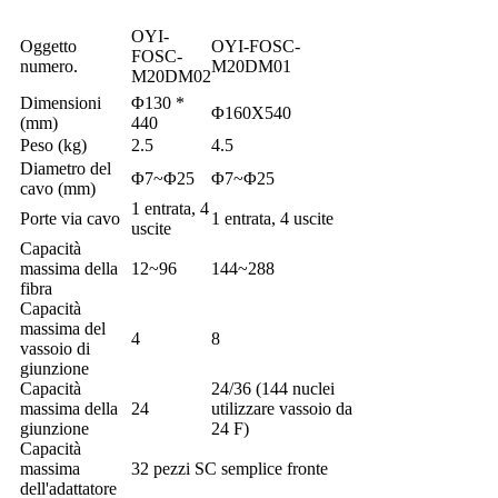
OYI-
Oggetto
OYI-FOSC-
FOSC-
numero.
M20DM01
M20DM02
Dimensioni
Φ130 *
Φ160X540
(mm)
440
Peso (kg)
2.5
4.5
Diametro del
Φ7~Φ25
Φ7~Φ25
cavo (mm)
1 entrata, 4
Porte via cavo
1 entrata, 4 uscite
uscite
Capacità
massima della
12~96
144~288
fibra
Capacità
massima del
4
8
vassoio di
giunzione
Capacità
24/36 (144 nuclei
massima della
24
utilizzare vassoio da
giunzione
24 F)
Capacità
massima
32 pezzi SC semplice fronte
dell'adattatore